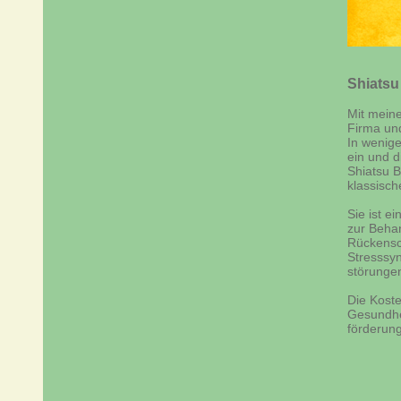
Shiatsu
Mit mein
Firma und
In wenige
ein und d
Shiatsu B
klassisc
Sie ist e
zur Beha
Rückensc
Stresssy
störunge
Die Koste
Gesundhe
förderung